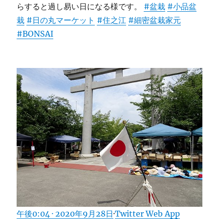
らすると過し易い日になる様です。
#盆栽
#小品盆
栽
#日の丸マーケット
#住之江
#細密盆栽家元
#BONSAI
午後0:04 · 2020年9月28日
·
Twitter Web App