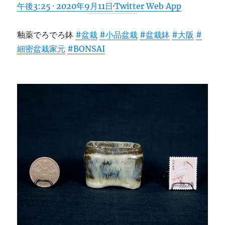
午後3:25 · 2020年9月11日
·
Twitter Web App
釉薬でろでろ鉢
#盆栽
#小品盆栽
#盆栽鉢
#大阪
#
細密盆栽家元
#BONSAI