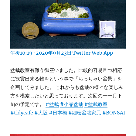
午後10:19 · 2020年9月23日
·
Twitter Web App
盆栽教室有難う御座いました。比較的容易且つ相応
に観賞出来る物をという事で「ちっちゃい盆景」を
企画してみました。 これからも盆栽の様々な楽しみ
方を模索したいと思っております。次回の十一月下
旬の予定です。
#盆栽
#小品盆栽
#盆栽教室
#tidycafe
#大阪
#日本橋
#細密盆栽家元
#BONSAI