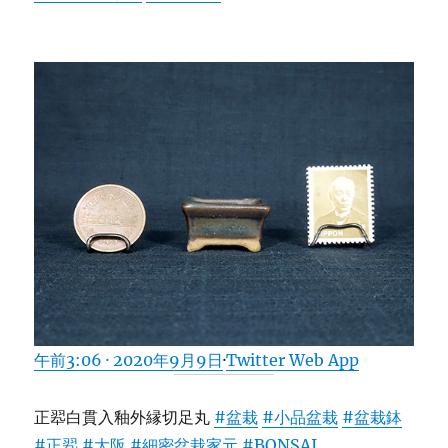
午前3:06 · 2020年9月9日
·
Twitter Web App
正翆白貫入釉外縁切足丸
#盆栽
#小品盆栽
#盆栽鉢
#正翆
#大阪
#細密盆栽家元
#BONSAI