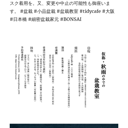
スク着用を。又、変更や中止の可能性も御座いま
す。
#盆栽
#小品盆栽
#盆栽教室
#tidycafe
#大阪
#日本橋
#細密盆栽家元
#BONSAI