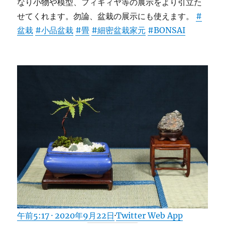
なり小物や模型、フィギィヤ等の展示をより引立た
せてくれます。勿論、盆栽の展示にも使えます。
#
盆栽
#小品盆栽
#畳
#細密盆栽家元
#BONSAI
午前5:17 · 2020年9月22日
·
Twitter Web App