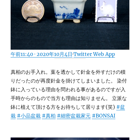
午前11:40 · 2020年10月4日
·
Twitter Web App
真柏のお手入れ。葉を透かして針金を外すだけの積
りだったのが再度針金を掛けてしまいました。 染付
鉢に入っている理由を問われる事があるのですが入
手時からのもので当方も理由は知りません。 立派な
鉢に植えて頂ける方をお待ちして居ります(笑)
#盆
栽
#小品盆栽
#真柏
#細密盆栽家元
#BONSAI