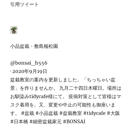
引用ツイート
小品盆栽・敷島報松園
@bonsai_h556
·
2020年9月19日
盆栽教室の案内を更新しました。「ちっちゃい盆
景」を作りませんか。 九月二十四日木曜日。場所は
お馴染みtidycafe様にて。 疫病対策として皆様はマ
スク着用を。又、変更や中止の可能性も御座いま
す。
#盆栽
#小品盆栽
#盆栽教室
#tidycafe
#大阪
#日本橋
#細密盆栽家元
#BONSAI