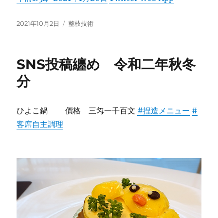
投
カ
2021年10月2日
整枝技術
稿
テ
日:
ゴ
リ
SNS投稿纏め 令和二年秋冬
ー
分
ひよこ鍋 價格 三匁一千百文
#捏造メニュー
#
客席自主調理