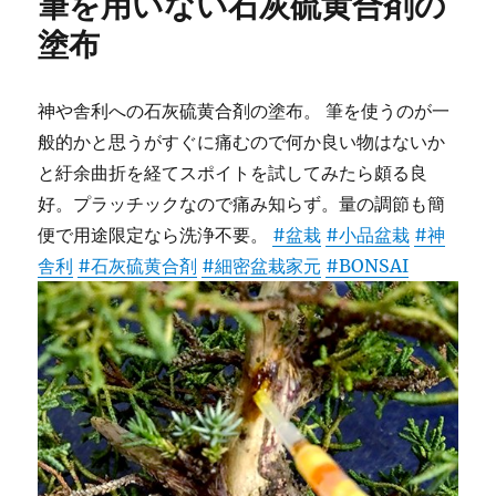
筆を用いない石灰硫黄合剤の
塗布
神や舎利への石灰硫黄合剤の塗布。 筆を使うのが一
般的かと思うがすぐに痛むので何か良い物はないか
と紆余曲折を経てスポイトを試してみたら頗る良
好。プラッチックなので痛み知らず。量の調節も簡
便で用途限定なら洗浄不要。
#盆栽
#小品盆栽
#神
舎利
#石灰硫黄合剤
#細密盆栽家元
#BONSAI