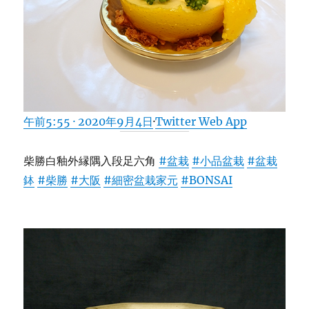
午前5:55 · 2020年9月4日
·
Twitter Web App
柴勝白釉外縁隅入段足六角
#盆栽
#小品盆栽
#盆栽
鉢
#柴勝
#大阪
#細密盆栽家元
#BONSAI