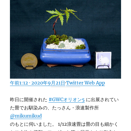
午前1:12 · 2020年9月21日
·
Twitter Web App
昨日に開催された
#GWCオリオン5
に出展されてい
た畳でお馴染みの、たっさん・浪速製作所
@mikumikud
のもとに伺いました。 1/12浪速畳は畳の目も細かく