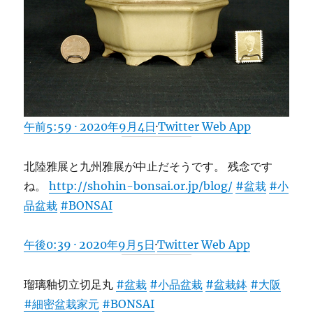
午前5:59 · 2020年9月4日
·
Twitter Web App
北陸雅展と九州雅展が中止だそうです。 残念です
ね。
http://
shohin-bonsai.or.jp/blog/
#盆栽
#小
品盆栽
#BONSAI
午後0:39 · 2020年9月5日
·
Twitter Web App
瑠璃釉切立切足丸
#盆栽
#小品盆栽
#盆栽鉢
#大阪
#細密盆栽家元
#BONSAI