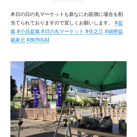
本日の日の丸マーケットも新なにわ筋側に場合を割
当てられておりますので宜しくお願いします。
#盆
栽
#小品盆栽
#日の丸マーケット
#住之江
#細密盆
栽家元
#BONSAI