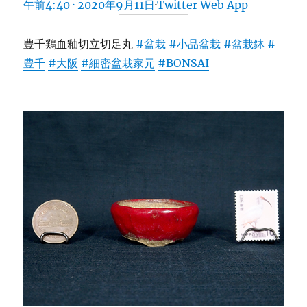
午前4:40 · 2020年9月11日
·
Twitter Web App
豊千鶏血釉切立切足丸
#盆栽
#小品盆栽
#盆栽鉢
#
豊千
#大阪
#細密盆栽家元
#BONSAI