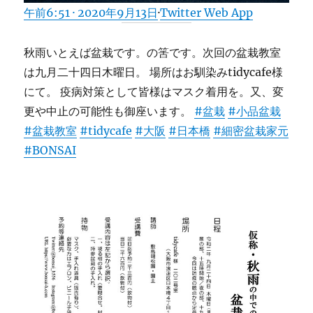
午前6:51 · 2020年9月13日
·
Twitter Web App
秋雨いとえば盆栽です。の筈です。次回の盆栽教室
は九月二十四日木曜日。 場所はお馴染みtidycafe様
にて。 疫病対策として皆様はマスク着用を。又、変
更や中止の可能性も御座います。
#盆栽
#小品盆栽
#盆栽教室
#tidycafe
#大阪
#日本橋
#細密盆栽家元
#BONSAI