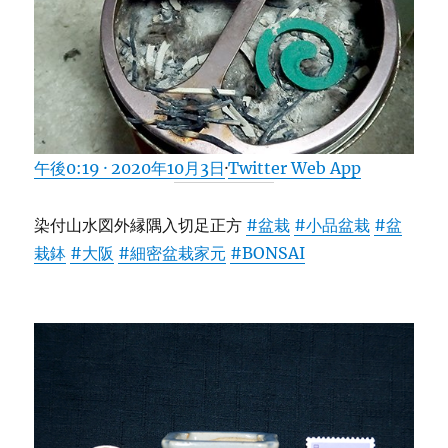
午後0:19 · 2020年10月3日
·
Twitter Web App
染付山水図外縁隅入切足正方
#盆栽
#小品盆栽
#盆
栽鉢
#大阪
#細密盆栽家元
#BONSAI