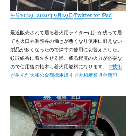
午前10:29 · 2020年9月29日
·
Twitter for iPad
最近販売されて居る着火用ライターは汁が残って居
ても火口や調整弁の働きが悪くなり使用に耐えない
製品が多くなったので燐寸の使用に切替えました。
蚊取線香に着火させる際、或る程度の火力が必要な
ので使用後の軸木も着火用燃料になります。
#技術
が生んだ大和の金鶴徳用燐寸
#大和産業
#金鶴印